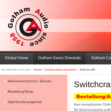
Global Home
Gotham.Swiss Domestic
Gotham Ca
Sie befinden sich hier:
Home
>
Gotham.Swiss Domestic
>
Switchcraft
Markenverzeichnis / Brands
Switchcra
Bestellung/Shop
Sale/Sonderangebote
Kein komplizierter Onli
No timeconsuming onlin